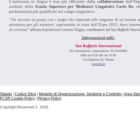
L’assistenza in lingua è resa più efficiente dalla
collaborazione
dell’Osp
studenti della
Scuola Superiore per Mediatori Linguistici Carlo Bo
,
ch
professionisti più qualificati nel campo linguistico.
“Un servizio al passo con i tempi che risponde alle esigenze di un’utenza se
attrattiva per gli stranieri, soprattutto in vista dell’Expo 2015, dove inte
di crescita”
afferma il professore Lorenzo Dagna, coordinatore del
San Raffaele
Intern
Informazioni utili:
San Raffaele International
Per informazioni e prenotazioni: 02-26436960
dalle ore 8.30 alle ore 16.00
via Olgettina 58, Milano
www.hsr.it
Statuto
|
Codice Etico
|
Modello di Organizzazione, Gestione e Controllo
|
Area St
FCSR Cookie Policy
|
Privacy Policy
Copyright Reserved ©. 2026