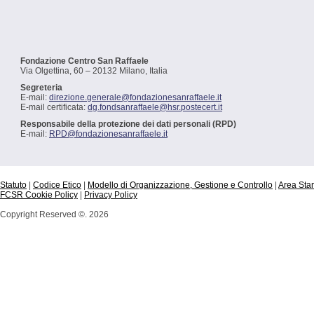
Fondazione Centro San Raffaele
Via Olgettina, 60 – 20132 Milano, Italia
Segreteria
E-mail:
direzione.generale@fondazionesanraffaele.it
E-mail certificata:
dg.fondsanraffaele@hsr.postecert.it
Responsabile della protezione dei dati personali (RPD)
E-mail:
RPD@fondazionesanraffaele.it
Statuto
|
Codice Etico
|
Modello di Organizzazione, Gestione e Controllo
|
Area St
FCSR Cookie Policy
|
Privacy Policy
Copyright Reserved ©. 2026