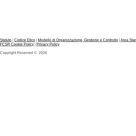
Statuto
|
Codice Etico
|
Modello di Organizzazione, Gestione e Controllo
|
Area St
FCSR Cookie Policy
|
Privacy Policy
Copyright Reserved ©. 2026