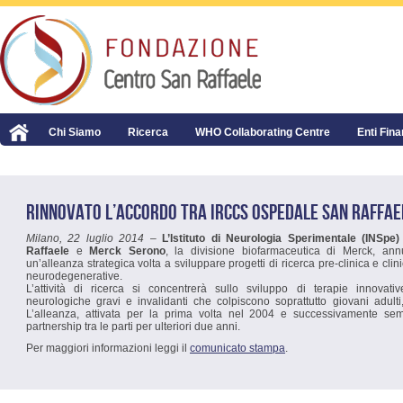
Chi Siamo
Ricerca
WHO Collaborating Centre
Enti Fina
RINNOVATO L’ACCORDO TRA IRCCS OSPEDALE SAN RAFFAE
Milano, 22 luglio 2014
–
L’Istituto di Neurologia Sperimentale (INSp
Raffaele
e
Merck Serono
, la divisione biofarmaceutica di Merck, ann
un’alleanza strategica volta a sviluppare progetti di ricerca pre-clinica e clin
neurodegenerative.
L’attività di ricerca si concentrerà sullo sviluppo di terapie innovati
neurologiche gravi e invalidanti che colpiscono soprattutto giovani adulti
L’alleanza, attivata per la prima volta nel 2004 e successivamente sem
partnership tra le parti per ulteriori due anni.
Per maggiori informazioni leggi il
comunicato stampa
.