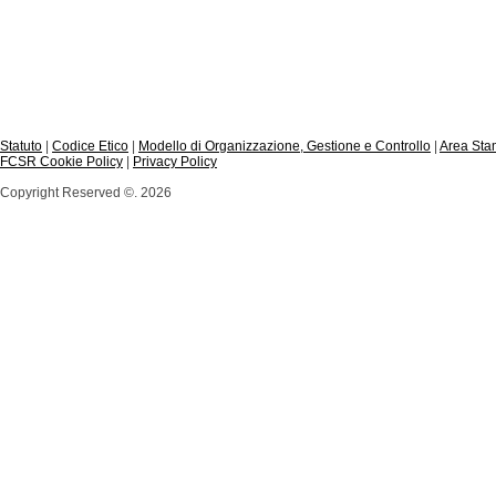
Statuto
|
Codice Etico
|
Modello di Organizzazione, Gestione e Controllo
|
Area St
FCSR Cookie Policy
|
Privacy Policy
Copyright Reserved ©. 2026