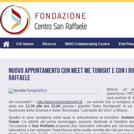
Chi Siamo
Ricerca
WHO Collaborating Centre
Enti Fina
NUOVO APPUNTAMENTO CON MEET ME TONIGHT E CON I RI
RAFFAELE
Milano, 22 s
quest’anno l’I
sarà partner di
dei ricercatori”
–
http://www.meetmetonight.it/
-, un evento che si svolgerà
v
dalle ore
13.30 alle ore 23.00
, presso i giardini “Indro Montanelli” di vi
Nazionale della Scienza e della Tecnologia “Leonardo da Vinci” a Milano.
Quattro le aree tematiche nelle quali si articoleranno le iniziative:
Ambien
Salute
. Le attività del primo pomeriggio saranno dedicate ai bambini de
l’occasione il
San Raffaele
proporrà due laboratori interattivi per raccontare
laboratorio e per spiegare l’importanza della scelta corretta dei cibi per una