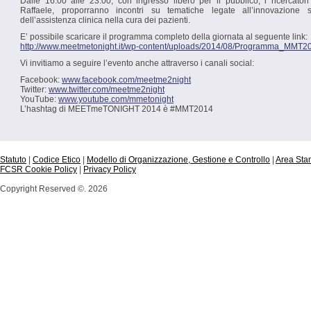
Dalle 16.00 alle 23.00, con ingresso libero per il pubblico, i ricercat
Raffaele, proporranno incontri su tematiche legate all’innovazione sc
dell’assistenza clinica nella cura dei pazienti.
E’ possibile scaricare il programma completo della giornata al seguente link:
http://www.meetmetonight.it/wp-content/uploads/2014/08/Programma_MMT2
Vi invitiamo a seguire l’evento anche attraverso i canali social:
Facebook:
www.facebook.com/meetme2night
Twitter:
www.twitter.com/meetme2night
YouTube:
www.youtube.com/mmetonight
L’hashtag di MEETmeTONIGHT 2014 è #MMT2014
Statuto
|
Codice Etico
|
Modello di Organizzazione, Gestione e Controllo
|
Area St
FCSR Cookie Policy
|
Privacy Policy
Copyright Reserved ©. 2026