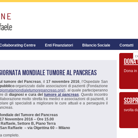
ollaborating Centre
Enti Finanziatori
Bilancio Sociale
Contatti
DONA
 GIORNATA MONDIALE TUMORE AL PANCREAS
Dona in 
ul tumore del Pancreas
, il
17 novembre 2016
, l’Ospedale San
 pubblico
organizzato dalle associazioni di pazienti (Fondazione
.giornatamondialetumorepancreas.org/
), al quale parteciperanno
are di
diagnosi e cura del
tumore al pancreas
. Questo incontro
SCOPR
laborazione molto stretta tra medici e associazioni di pazienti, il
lare gli specialisti a migliorare le cure attuali e a perseguire il
ancreas.
svolta d
Mondiale del Tumore del Pancreas
 17 Novembre 2016 – Ore 15.00
Raffaele, Settore B, Piano Terra
an Raffaele – via Olgettina 60 – Milano
a completo.