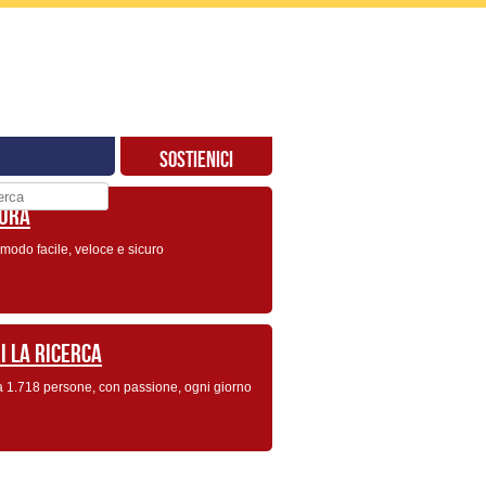
SOSTIENICI
 ORA
modo facile, veloce e sicuro
I LA RICERCA
a 1.718 persone, con passione, ogni giorno