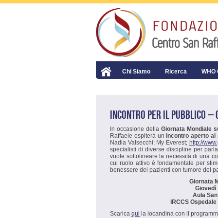
Chi Siamo
Ricerca
WHO C
INCONTRO PER IL PUBBLICO –
In occasione della
Giornata Mondiale s
Raffaele ospiterà un
incontro aperto al
Nadia Valsecchi; My Everest;
http://www
specialisti di diverse discipline per parl
vuole sottolineare la necessità di una col
cui ruolo attivo è fondamentale per stimo
benessere dei pazienti con tumore del p
Giornata 
Giovedì
Aula San 
IRCCS Ospedale S
Scarica
qui
la locandina con il programm