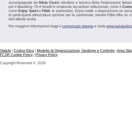
accompagnate da
Silvia Ciceri
, istruttore e tecnico della Federazione Italia
per il
fitwalking
.
Fit 4 Health
è sostenuto da partner istituzionali, come il
Comun
come
Enjoy Sport
e
Fitbit
. In particolare, Enjoy mette a disposizione un perso
le partecipanti attrezzature sportive per le camminate, mentre Fitbit offre un 
dell’attività svolta.
Per maggiori informazioni leggi il
comunicato stampa
e visita
www.saluteallos
Statuto
|
Codice Etico
|
Modello di Organizzazione, Gestione e Controllo
|
Area St
FCSR Cookie Policy
|
Privacy Policy
Copyright Reserved ©. 2026