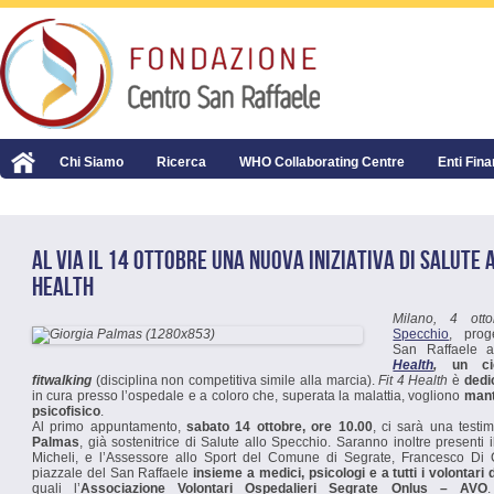
Chi Siamo
Ricerca
WHO Collaborating Centre
Enti Fina
AL VIA IL 14 OTTOBRE UNA NUOVA INIZIATIVA DI SALUTE A
HEALTH
Milano, 4 ot
Specchio
, prog
San Raffaele a
Health
,
un cic
fitwalking
(disciplina non competitiva simile alla marcia).
Fit 4 Health
è
dedi
in cura presso l’ospedale e a coloro che, superata la malattia, vogliono
mant
psicofisico
.
Al primo appuntamento,
sabato 14 ottobre, ore 10.00
, ci sarà una testi
Palmas
, già sostenitrice di Salute allo Specchio. Saranno inoltre presenti
Micheli, e l’Assessore allo Sport del Comune di Segrate, Francesco Di 
piazzale del San Raffaele
insieme a medici, psicologi e a tutti i volontari
quali l’
Associazione Volontari Ospedalieri Segrate Onlus – AVO